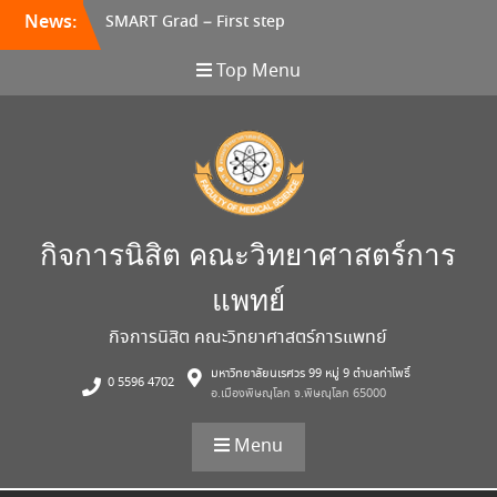
SMART Grad – First step
Skip
News:
“Design your career &
to
Life
content
Top Menu
กิจกรรมส่งท้ายในวันนำเสนอ
ผลงานสหกิจศึกษา/ฝึกงานของ
พี่ๆปี 4 และฉลองการก้าวผ่าน
ฤดูกาลสอบปลายภาคของ
น้องๆปี 1-3
กิจกรรม MedSci SMART
day 2024
กิจการนิสิต คณะวิทยาศาสตร์การ
แพทย์
กิจการนิสิต คณะวิทยาศาสตร์การแพทย์
มหาวิทยาลัยนเรศวร 99 หมู่ 9 ตำบลท่าโพธิ์
0 5596 4702
อ.เมืองพิษณุโลก จ.พิษณุโลก 65000
Menu